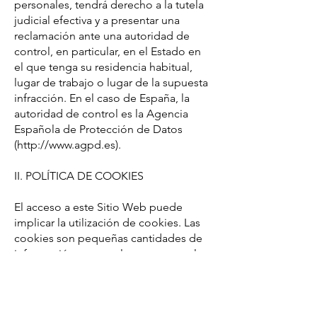
personales, tendrá derecho a la tutela
judicial efectiva y a presentar una
reclamación ante una autoridad de
control, en particular, en el Estado en
el que tenga su residencia habitual,
lugar de trabajo o lugar de la supuesta
infracción. En el caso de España, la
autoridad de control es la Agencia
Española de Protección de Datos
(
http://www.agpd.es
).
II. POLÍTICA DE COOKIES
El acceso a este Sitio Web puede
implicar la utilización de cookies. Las
cookies son pequeñas cantidades de
información que se almacenan en el
navegador utilizado por cada Usuario
—en los distintos dispositivos que
pueda utilizar para navegar— para que
el servidor recuerde cierta información