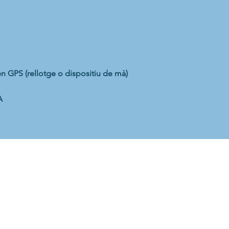
n GPS (rellotge o dispositiu de mà)
A