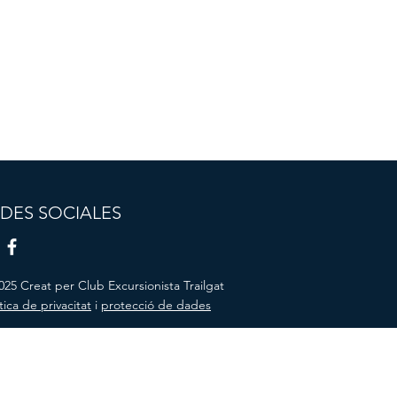
DES SOCIALES
025 Creat per Club Excursionista Trailgat
tica de privacitat
i
protecció de dades