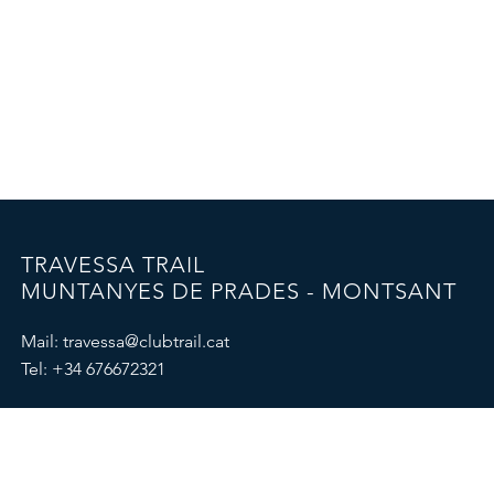
TRAVESSA TRAIL
MUNTANYES DE PRADES - MONTSANT
Mail:
travessa@clubtrail.cat
Tel:
+34 676672321